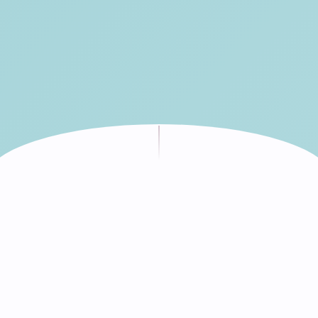
NASZA HISTORIA
Fundacja Kochasz Dopilnuj
Działalność Fundacji Kochasz Dopilnuj rozpoczęła